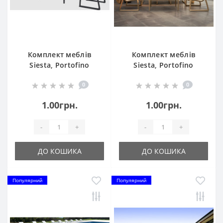
Комплект меблів
Комплект меблів
Siesta, Portofino
Siesta, Portofino
Lounge Set с
Lounge Set с
0
0
подлокотниками 238
подлокотниками 238
Black
Taupe
1.00грн.
1.00грн.
-
+
-
+
ДО КОШИКА
ДО КОШИКА
Популярний
Популярний