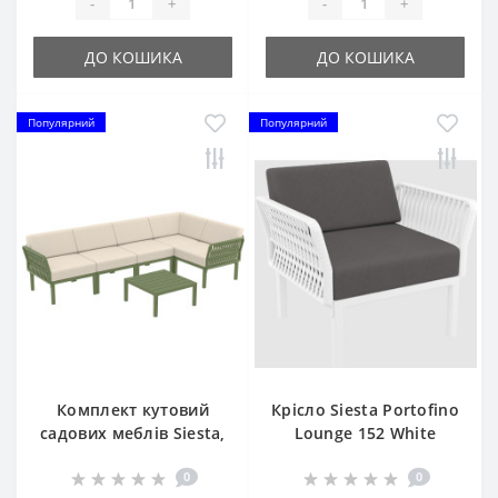
-
+
-
+
ДО КОШИКА
ДО КОШИКА
Популярний
Популярний
Комплект кутовий
Крісло Siesta Portofino
садових меблів Siesta,
Lounge 152 White
Portofino Lounge154
0
0
Olive Green