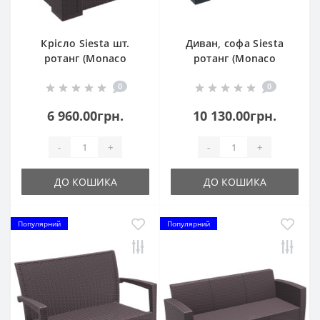
Крісло Siesta шт.
Диван, софа Siesta
ротанг (Monaco
ротанг (Monaco
Lounge Armchair), арт.
Lounge Sofa), арт. 832
0
0
831 Brown
Dark Grey
6 960.00грн.
10 130.00грн.
-
+
-
+
ДО КОШИКА
ДО КОШИКА
Популярний
Популярний