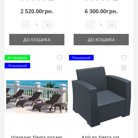
2 520.00грн.
6 300.00грн.
-
+
-
+
ДО КОШИКА
ДО КОШИКА
Хіт продажів
Популярний
Популярний
Шезлонг Siesta ротанг
Крісло Siesta шт.