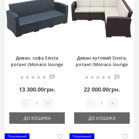
Диван, софа Siesta
Диван кутовий Siesta,
ротанг (Monaco lounge
ротанг (Monaco lounge
sofa XL), арт. 833 Dark
corner), арт. 834 Brown
0
0
Grey
13 300.00грн.
22 000.00грн.
-
+
-
+
ДО КОШИКА
ДО КОШИКА
Популярний
Популярний