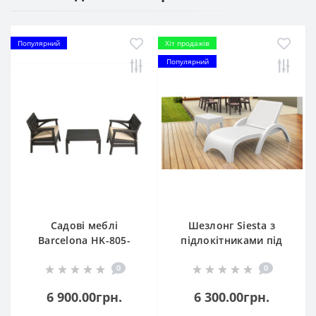
Популярний
Хіт продажів
Популярний
Садові меблі
Шезлонг Siesta з
Barcelona HK-805-
підлокітниками під
Brown
ротанг 860 Fiji White
0
0
6 900.00грн.
6 300.00грн.