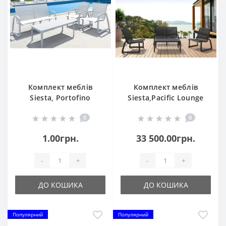
Комплект меблів
Комплект меблів
Siesta, Portofino
Siesta,Pacific Lounge
Lounge Set с
Set без підлокітників
0
0
подлокотниками 238
237 Black
White
1.00грн.
33 500.00грн.
-
+
-
+
ДО КОШИКА
ДО КОШИКА
Популярний
Популярний