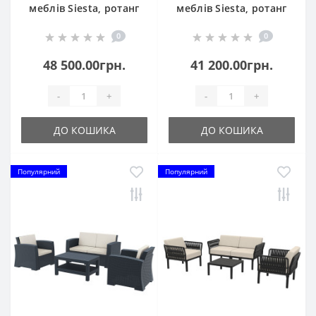
меблів Siesta, ротанг
меблів Siesta, ротанг
MONACO LOUNGE SET
Monaco Lounge Set
0
0
XL, 836 Dark Grey
835 Brown
48 500.00грн.
41 200.00грн.
-
+
-
+
ДО КОШИКА
ДО КОШИКА
Популярний
Популярний