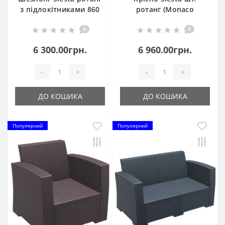
з підлокітниками 860
ротанг (Monaco
Fiji Brown
Lounge Armchair), арт.
0
0
831 Dark Grey
6 300.00грн.
6 960.00грн.
-
+
-
+
ДО КОШИКА
ДО КОШИКА
Популярний
Популярний