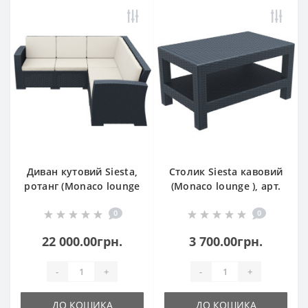
Диван кутовий Siesta,
Столик Siesta кавовий
ротанг (Monaco lounge
(Monaco lounge ), арт.
corner), арт. 834 Dark
838 Dark Grey
0
0
Grey
22 000.00грн.
3 700.00грн.
-
+
-
+
ДО КОШИКА
ДО КОШИКА