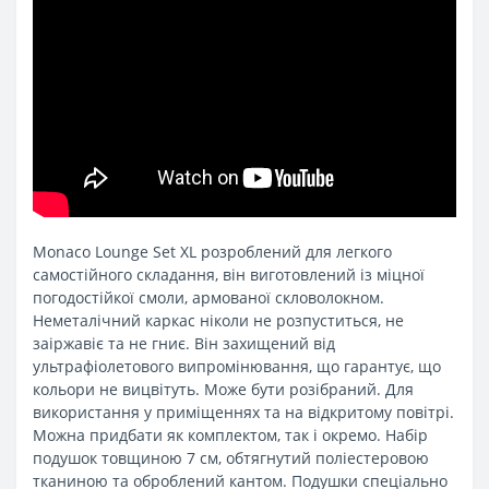
Monaco Lounge Set XL розроблений для легкого
самостійного складання, він виготовлений із міцної
погодостійкої смоли, армованої скловолокном.
Неметалічний каркас ніколи не розпуститься, не
заіржавіє та не гниє. Він захищений від
ультрафіолетового випромінювання, що гарантує, що
кольори не вицвітуть. Може бути розібраний. Для
використання у приміщеннях та на відкритому повітрі.
Можна придбати як комплектом, так і окремо. Набір
подушок товщиною 7 см, обтягнутий поліестеровою
тканиною та оброблений кантом. Подушки спеціально