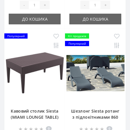
-
+
-
+
ДО КОШИКА
ДО КОШИКА
Популярний
Хіт продажів
Популярний
Кавовий столик Siesta
Шезлонг Siesta ротанг
(MIAMI LOUNGE TABLE)
з підлокітниками 860
арт. 855 Brown
Fiji Dark Grey
0
0