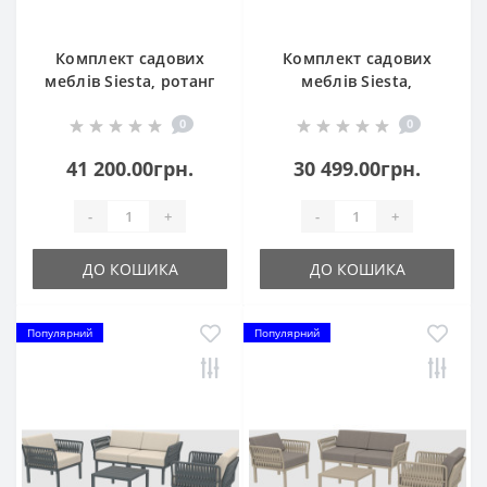
Комплект садових
Комплект садових
меблів Siesta, ротанг
меблів Siesta,
Monaco Lounge Set
Portofino Lounge153
0
0
835 Dark Grey
Black
41 200.00грн.
30 499.00грн.
-
+
-
+
ДО КОШИКА
ДО КОШИКА
Популярний
Популярний