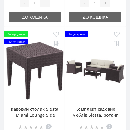
-
+
-
+
ДО КОШИКА
ДО КОШИКА
Хіт продажів
Популярний
Популярний
Кавовий столик Siesta
Комплект садових
(Miami Lounge Side
меблів Siesta, ротанг
Table) арт. 858 Brown
MONACO LOUNGE SET
0
0
XL, 836 Brown