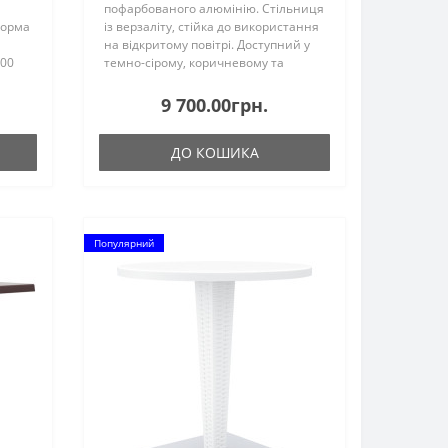
я
пофарбованого алюмінію. Стільниця
Форма
із верзаліту, стійка до використання
на відкритому повітрі. Доступний у
100
темно-сірому, коричневому та
у
білому кольорах. Можна розібрати...
9 700.00грн.
ДО КОШИКА
Популярний