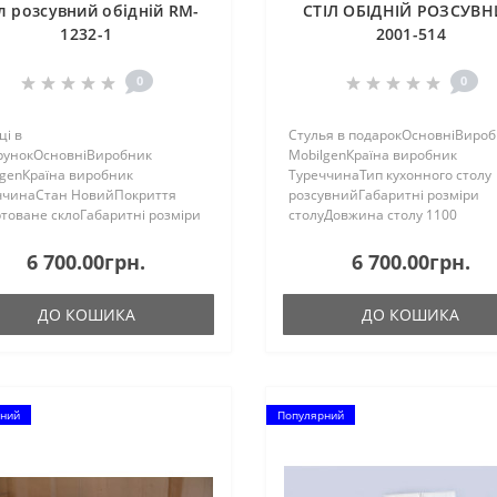
л розсувний обідній RM-
СТІЛ ОБІДНІЙ РОЗСУВ
1232-1
2001-514
0
0
ці в
Стулья в подарокОсновніВиро
рунокОсновніВиробник
MobilgenКраїна виробник
lgenКраїна виробник
ТуреччинаТип кухонного столу
ччинаСтан НовийПокриття
розсувнийГабаритні розміри
товане склоГабаритні розміри
столуДовжина столу 1100
уДовжина столу 1100
ммДовжина столу в розсунутом
ирина столу 700 мм.Довжина
(розкладеному) стані 1700
6 700.00грн.
6 700.00грн.
 в розсунутому стані 1700
ммДовжина столу в зрушеному
овжина столу в зсунутому
(складеному) стані 1100 ммШир
ДО КОШИКА
ДО КОШИКА
деному) с..
ний
Популярний