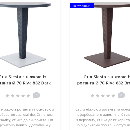
Популярний
Стіл Siesta з ніжкою із
Стіл Siesta з ніжкою і
танга Ø 70 Riva 882 Dark
ротанга Ø 70 Riva 882 B
Grey
0
0
з ніжкою з ротанга та основою з
Стіл з ніжкою з ротанга та осно
рбованого алюмінію. Стільниця
пофарбованого алюмінію. Стіл
рзаліту, стійка до використання
із верзаліту, стійка до викорис
дкритому повітрі. Доступний у
на відкритому повітрі. Доступни