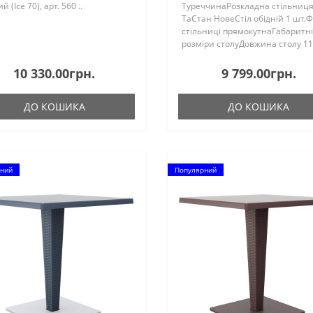
 (Ice 70), арт. 560 ..
ТуреччинаРозкладна стільниц
ТаСтан НовеСтіл обідній 1 шт.
стільниці прямокутнаГабаритні
розміри столуДовжина столу 1
ммДовжина столу в розсунутом
(розкладеному) стані 1700
10 330.00грн.
9 799.00грн.
ммДовжина столу в зрушеному
(складеному) стані 1100 ..
ДО КОШИКА
ДО КОШИКА
ний
Популярний