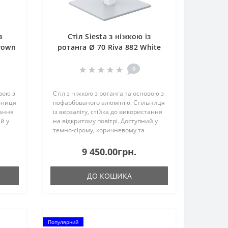
з
Стіл Siesta з ніжкою із
rown
ротанга Ø 70 Riva 882 White
0
вою з
Стіл з ніжкою з ротанга та основою з
ьниця
пофарбованого алюмінію. Стільниця
тання
із верзаліту, стійка до використання
й у
на відкритому повітрі. Доступний у
темно-сірому, коричневому та
ти...
білому кольорах. Можна розібрати...
9 450.00грн.
ДО КОШИКА
Популярний