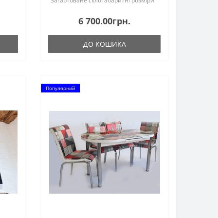
Загартоване склоГабаритні розміри
ти...
столуДовжина столу 1100
мм.Ширина столу 700 мм.Довжина
6 700.00грн.
столу в розсунутому стані 1700
мм.Довжина столу в зсунутому
ДО КОШИКА
(складеному) с..
Популярний