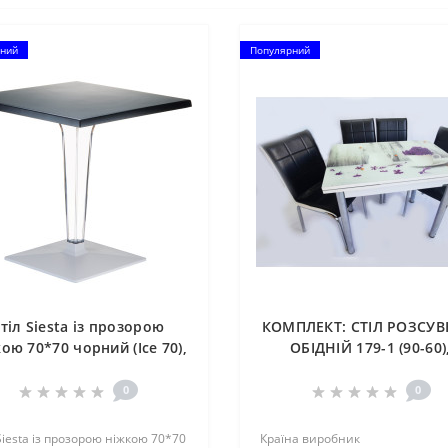
ний
Популярний
тіл Siesta із прозорою
КОМПЛЕКТ: СТІЛ РОЗСУ
ою 70*70 чорний (Ice 70),
ОБІДНІЙ 179-1 (90-60)
арт. 560
КУХОННИЙ СТІЛ ТА 4 СТІЛ
0
0
Siesta із прозорою ніжкою 70*70
Країна виробник