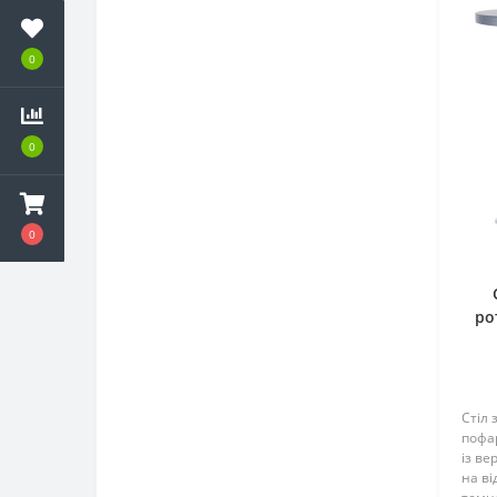
0
0
0
ро
Стіл 
пофа
із ве
на ві