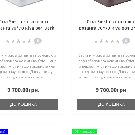
Стіл Siesta з ніжкою із
Стіл Siesta з ніжкою і
анга 70*70 Riva 884 Dark
ротанга 70*70 Riva 884 B
Grey
0
0
з ніжкою з ротанга та основою з
Стіл з ніжкою з ротанга та осно
рбованого алюмінію. Стільниця
пофарбованого алюмінію. Стіл
рзаліту, стійка до використання
із верзаліту, стійка до викорис
дкритому повітрі. Доступний у
на відкритому повітрі. Доступни
-сірому, коричневому та
темно-сірому, коричневому та
у кольорах. Можна розібрати...
білому кольорах. Можна розібра
9 700.00грн.
9 700.00грн.
ДО КОШИКА
ДО КОШИКА
ний
Хіт продажів