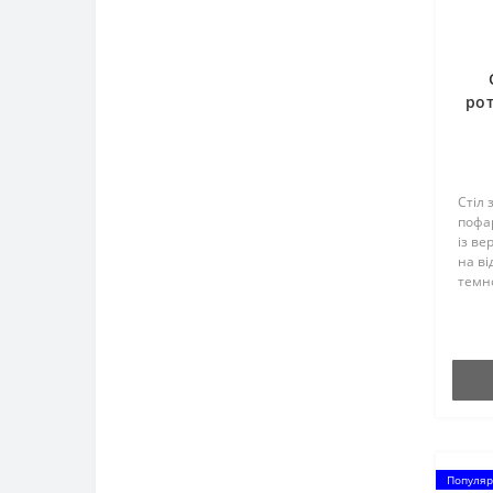
рот
Стіл 
пофа
із ве
на ві
темно
білом
Популяр