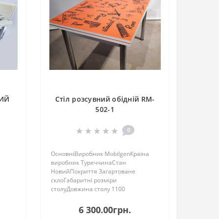
НИЙ
Стіл розсувний обідній RM-
502-1
0
ОсновніВиробник MobilgenКраїна
виробник ТуреччинаСтан
НовийПокриття Загартоване
склоГабаритні розміри
столуДовжина столу 1100
на
мм.Ширина столу 700 мм.Довжина
столу в розсунутому стані 1700
6 300.00грн.
ані
мм.Довжина столу в зсунутому