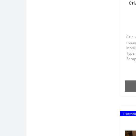
Сті
Стіль
пода
Mobi
Туре
Загар
стол
мм.Ш
столу
мм.Д
(скла
Популяр