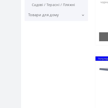
чорний
Садові / Терасні / Пляжні
Товари для дому
Зелений паркан
Кошики для білизни
Обігрівачі
Посуд
Популяр
Прасувальні дошки
Сушарки для білизни