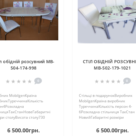
л обідній розсувний MB-
СТІЛ ОБІДНІЙ РОЗСУВ
504-174-998
MB-502-179-1021
0
0
бник MobilgenКраїна
Стільці в подарунокВиробник
бникТуреччинаКількість
MobilgenКраїна виробник
он4Розкладна
ТуреччинаКількість персон 4-
ьницяТакСтанНовеГабаритні
6Розкладна стільниця ТакСтан
ри столуВисота столу730
НовийГабаритні розміри
вжина столу1350 ммДовжина
столуВисота столу 73 ммДовжи
 в розсунутому (розкладеному)
столу 1350 ммДовжина столу в
6 500.00грн.
6 500.00грн.
і1600 ммДовжина столу в
розсунутому (розкладеному) ст