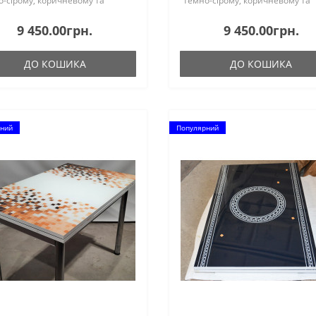
-сірому, коричневому та
темно-сірому, коричневому та
у кольорах. Можна розібрати...
білому кольорах. Можна розібра
9 450.00грн.
9 450.00грн.
ДО КОШИКА
ДО КОШИКА
ний
Популярний