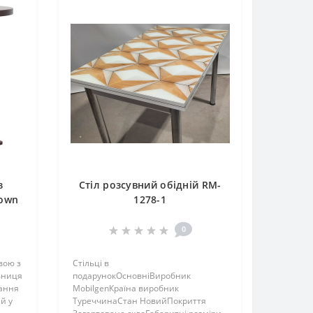
з
Стіл розсувний обідній RM-
rown
1278-1
0
вою з
Стільці в
ьниця
подарунокОсновніВиробник
тання
MobilgenКраїна виробник
й у
ТуреччинаСтан НовийПокриття