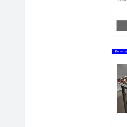
темно
білом
Популяр