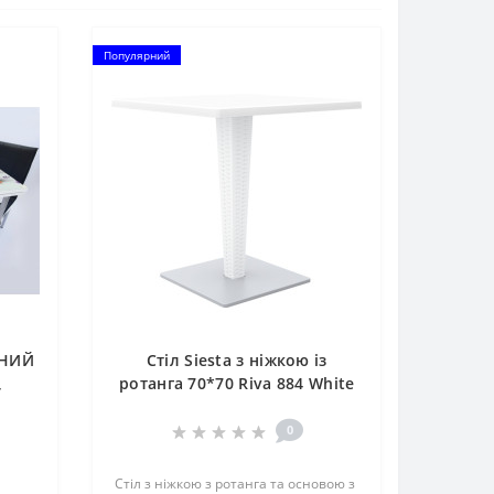
Популярний
ВНИЙ
Стіл Siesta з ніжкою із
,
ротанга 70*70 Riva 884 White
ЬЦІ.
0
Стіл з ніжкою з ротанга та основою з