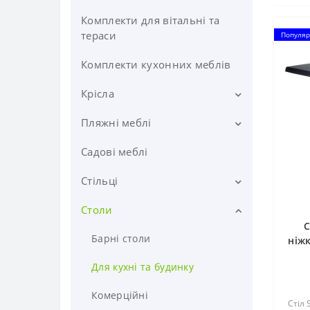
Комплекти для вітальні та
тераси
Популяр
Комплекти кухонних меблів
Крісла
Пляжні меблі
Ігрові геймерські крісла
Дитячі крісла
Садові меблі
Пергола
Конференц крісла
Столики
Стільці
Крісла кокони
Шезлонги
Столи
Барні
С
Офісні крісла
Парасольки
Для кухні та будинку
Барні столи
ніжк
Садові/Терасні/Пляжні
Комерційні
Для кухні та будинку
Садові / Терасні / Пляжні
Комерційні
Стіл 