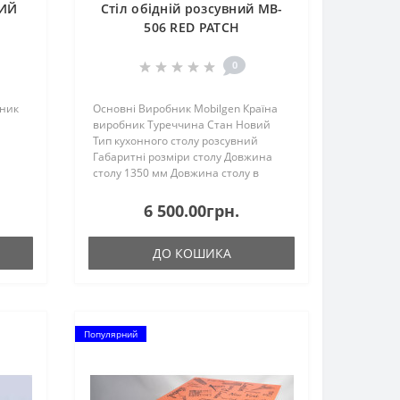
НИЙ
Стіл обідній розсувний MB-
506 RED PATCH
0
бник
Основні Виробник Mobilgen Країна
виробник Туреччина Стан Новий
Тип кухонного столу розсувний
Габаритні розміри столу Довжина
столу 1350 мм Довжина столу в
у
розсунутому (розкладеному) стані
1600 мм Довжина столу в
6 500.00грн.
зрушеному (складеному) стані 1350
и..
мм Ш..
ДО КОШИКА
Популярний