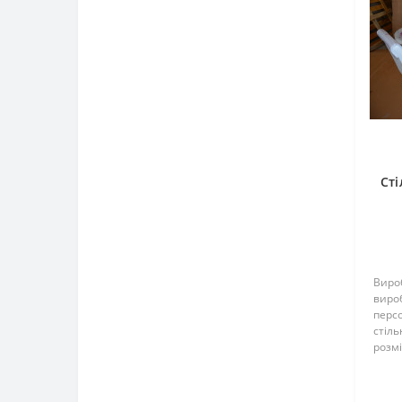
Сті
Виро
виро
перс
стіл
розмі
ммДо
столу
стан