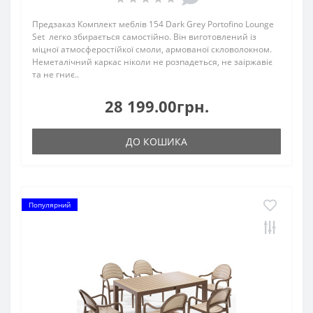
Предзаказ Комплект меблів 154 Dark Grey Portofino Lounge
Set легко збирається самостійно. Він виготовлений із
міцної атмосферостійкої смоли, армованої скловолокном.
Неметалічний каркас ніколи не розпадеться, не заіржавіє
та не гниє..
28 199.00грн.
ДО КОШИКА
Популярний