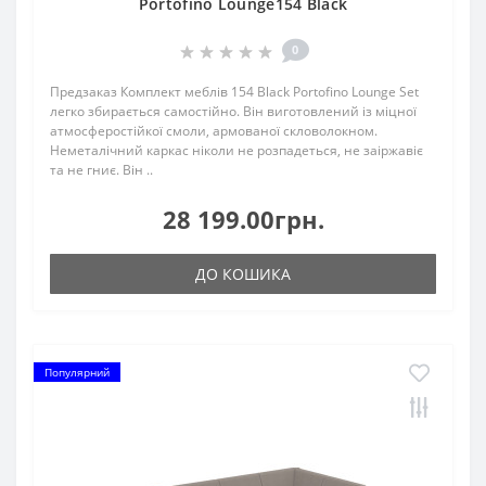
Portofino Lounge154 Black
0
Предзаказ Комплект меблів 154 Black Portofino Lounge Set
легко збирається самостійно. Він виготовлений із міцної
атмосферостійкої смоли, армованої скловолокном.
Неметалічний каркас ніколи не розпадеться, не заіржавіє
та не гниє. Він ..
28 199.00грн.
ДО КОШИКА
Популярний