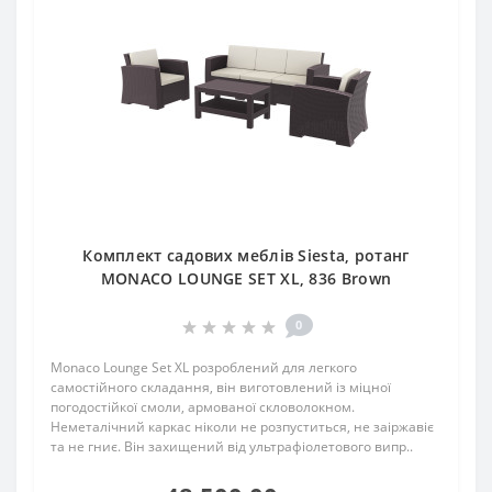
Комплект садових меблів Siesta, ротанг
MONACO LOUNGE SET XL, 836 Brown
0
Monaco Lounge Set XL розроблений для легкого
самостійного складання, він виготовлений із міцної
погодостійкої смоли, армованої скловолокном.
Неметалічний каркас ніколи не розпуститься, не заіржавіє
та не гниє. Він захищений від ультрафіолетового випр..