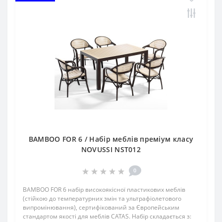
BAMBOO FOR 6 / Набір меблів преміум класу
NOVUSSI NST012
0
BAMBOO FOR 6 набір високоякісної пластикових меблів
(стійкою до температурних змін та ультрафіолетового
випромінювання), сертифікований за Європейським
стандартом якості для меблів CATAS. Набір складається з: