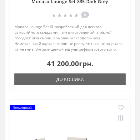
Monaco Lounge Set 835 Dark Grey
0
Monaco Lounge Set XL розроблений для легкого
самостійного складання, він виготовлений із міцної
погодостійкої смоли, армованої скловолокном.
Неметалічний каркас ніколи не розпуститься, не заіржавіє
та не гниє. Він захищений від ультрафіолетового випр..
41 200.00грн.
ДО КОШИКА
Популярний