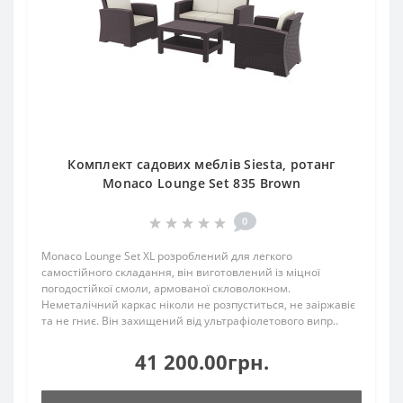
Комплект садових меблів Siesta, ротанг
Monaco Lounge Set 835 Brown
0
Monaco Lounge Set XL розроблений для легкого
самостійного складання, він виготовлений із міцної
погодостійкої смоли, армованої скловолокном.
Неметалічний каркас ніколи не розпуститься, не заіржавіє
та не гниє. Він захищений від ультрафіолетового випр..
41 200.00грн.