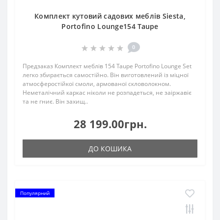
Комплект кутовий садових меблів Siesta,
Portofino Lounge154 Taupe
0
Предзаказ Комплект меблів 154 Taupe Portofino Lounge Set
легко збирається самостійно. Він виготовлений із міцної
атмосферостійкої смоли, армованої скловолокном.
Неметалічний каркас ніколи не розпадеться, не заіржавіє
та не гниє. Він захищ..
28 199.00грн.
ДО КОШИКА
Популярний