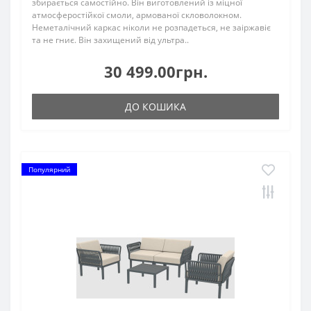
збирається самостійно. Він виготовлений із міцної
атмосферостійкої смоли, армованої скловолокном.
Неметалічний каркас ніколи не розпадеться, не заіржавіє
та не гниє. Він захищений від ультра..
30 499.00грн.
ДО КОШИКА
Популярний