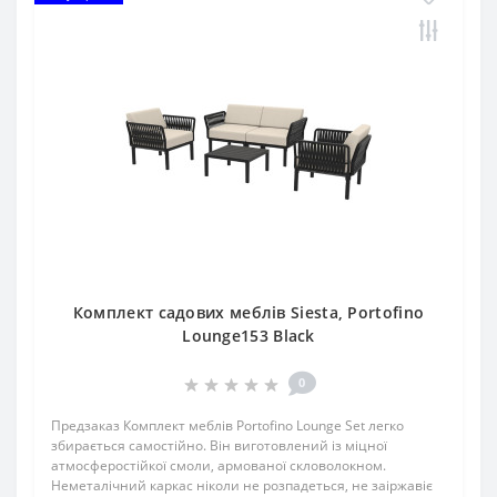
Комплект садових меблів Siesta, Portofino
Lounge153 Black
0
Предзаказ Комплект меблів Portofino Lounge Set легко
збирається самостійно. Він виготовлений із міцної
атмосферостійкої смоли, армованої скловолокном.
Неметалічний каркас ніколи не розпадеться, не заіржавіє