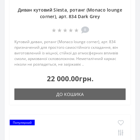
Диван кутовий Siesta, ротанг (Monaco lounge
corner), арт. 834 Dark Grey
0
Кутовий диван, ротанг (Monaco lounge corner), арт. 834
призначений для простого самостійного складання, він
виготовлений із міцної, стійкої до атмосферних впливів
смоли, армованої скловолокном. Неметалічний каркас
ніколи не розпадеться, не заіржавіє ..
22 000.00грн.
ДО КОШИКА
Популярний