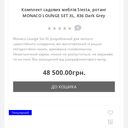
Комплект садових меблів Siesta, ротанг
MONACO LOUNGE SET XL, 836 Dark Grey
0
Monaco Lounge Set XL розроблений для легкого
самостійного складання, він виготовлений із міцної
погодостійкої смоли, армованої скловолокном.
Неметалічний каркас ніколи не розпуститься, не заіржавіє
та не гниє. Він захищений від ультрафіолетового випр..
48 500.00грн.
ДО КОШИКА
Популярний