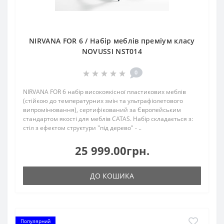
NIRVANA FOR 6 / Набір меблів преміум класу
NOVUSSI NST014
0
NIRVANA FOR 6 набір високоякісної пластикових меблів
(стійкою до температурних змін та ультрафіолетового
випромінювання), сертифікований за Європейським
стандартом якості для меблів CATAS. Набір складається з:
стіл з ефектом структури "під дерево" - ..
25 999.00грн.
ДО КОШИКА
Популярний