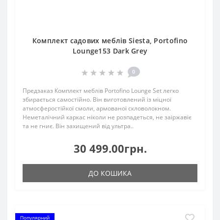
Комплект садових меблів Siesta, Portofino
Lounge153 Dark Grey
0
Предзаказ Комплект меблів Portofino Lounge Set легко
збирається самостійно. Він виготовлений із міцної
атмосферостійкої смоли, армованої скловолокном.
Неметалічний каркас ніколи не розпадеться, не заіржавіє
та не гниє. Він захищений від ультра..
30 499.00грн.
ДО КОШИКА
Популярний