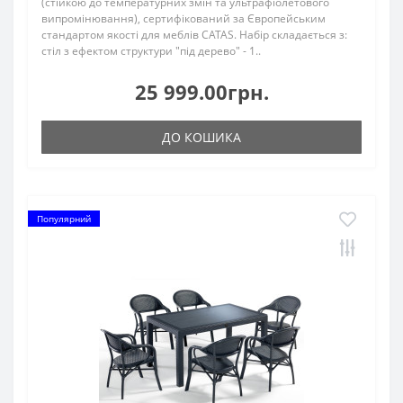
(стійкою до температурних змін та ультрафіолетового
випромінювання), сертифікований за Європейським
стандартом якості для меблів CATAS. Набір складається з:
стіл з ефектом структури "під дерево" - 1..
25 999.00грн.
ДО КОШИКА
Популярний