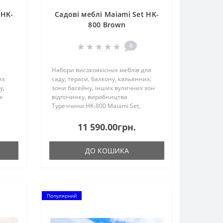
 HK-
Садові меблі Maiami Set HK-
800 Brown
0
Набори високоякісних меблів для
их
саду, тераси, балкону, кальянних,
у,
зони басейну, інших вуличних зон
х
відпочинку, виробництва
Туреччини:HK-800 Maiami Set,
0
складається з: - Крісла - 2 шт., -
ла - 2
Диван/Софа 2-х місна - 1 шт., -
11 590.00грн.
Столик - 1 шт.Крісло: 0,79 м ..
ДО КОШИКА
Популярний