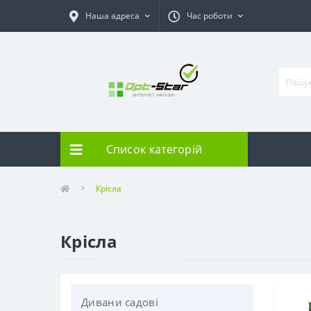
Наша адреса
Час роботи
Список категорій
Крісла
Крісла
Дивани садові