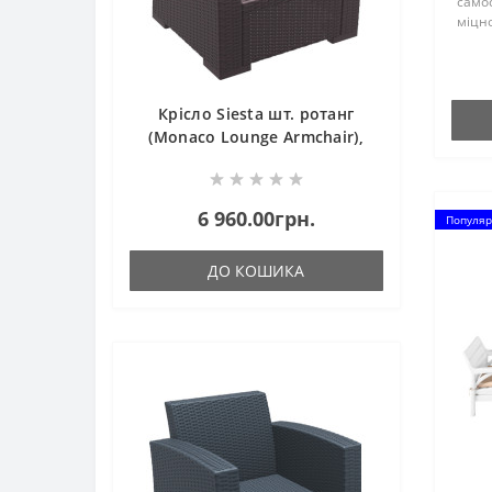
самос
міцно
армов
ткани
Ferra
не ..
Крісло Siesta шт. ротанг
(Monaco Lounge Armchair),
арт. 831 Brown
6 960.00грн.
Популяр
ДО КОШИКА