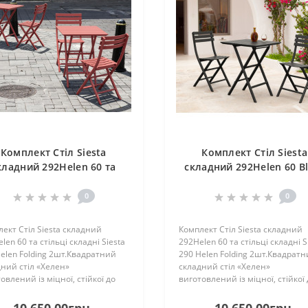
Комплект Стіл Siesta
Комплект Стіл Siesta
кладний 292Helen 60 та
складний 292Helen 60 B
ільці складні Siesta 290
та стільці складні Siesta
Helen Folding 2шт.
Helen Folding 2шт.
0
0
ект Стіл Siesta складний
Комплект Стіл Siesta складний
len 60 та стільці складні Siesta
292Helen 60 та стільці складні S
elen Folding 2шт.Квадратний
290 Helen Folding 2шт.Квадрат
ний стіл «Хелен»
складний стіл «Хелен»
овлений із міцної, стійкої до
виготовлений із міцної, стійкої
них умов смоли. Стіл «Хелен»
погодних умов смоли. Стіл «Хе
и не розпуститься, не заіржавіє
ніколи не розпуститься, не заір