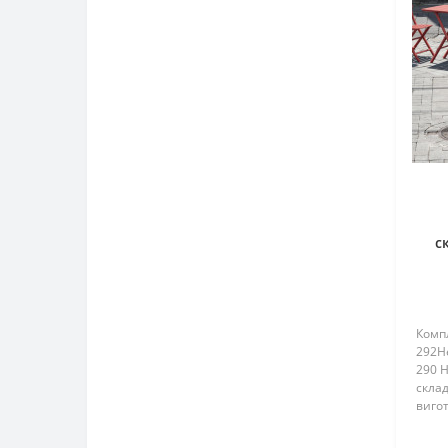
с
ст
Компл
292He
290 H
склад
вигот
погод
нікол