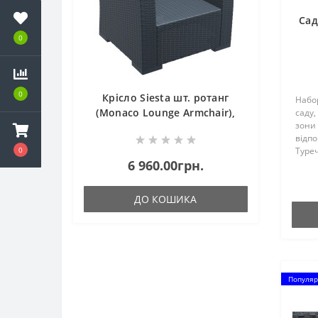
Сад
0
0
Крісло Siesta шт. ротанг
Набор
(Monaco Lounge Armchair),
саду,
зони 
арт. 831 Dark Grey
відп
0
Туреч
6 960.00грн.
склада
Диван
Столи
ДО КОШИКА
Популяр