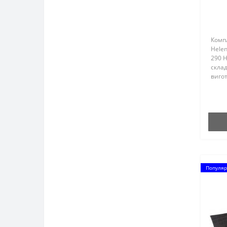
ст
H
Компл
Helen
290 H
склад
вигот
погод
нікол
та не
Популяр