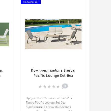
Популярний
a,
Комплект меблів Siesta,
з
Pacific Lounge Set без
te
підлокітників 237 Taupe
0
Предзаказ Комплект меблів 237
Taupe Pacific Lounge Set без
підлокітників легко збирається