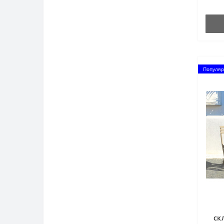
та не
Популяр
ск