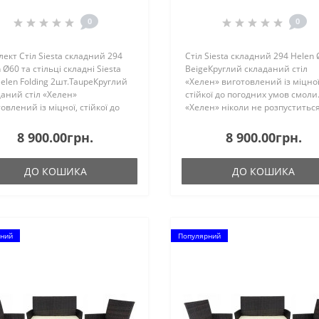
ільці складні Siesta 290
стільці складні Siesta 
elen Folding 2шт.Taupe
Helen Folding 2шт.Opal
0
0
Green
ект Стіл Siesta складний 294
Стіл Siesta складний 294 Helen
 Ø60 та стільці складні Siesta
BeigeКруглий складаний стіл
elen Folding 2шт.TaupeКруглий
«Хелен» виготовлений із міцної
аний стіл «Хелен»
стійкої до погодних умов смоли.
овлений із міцної, стійкої до
«Хелен» ніколи не розпуститься
них умов смоли. Стіл «Хелен»
заіржавіє та не зіпсується. Він
и не розпуститься, не заіржавіє
захищений від ультрафіолетов
8 900.00грн.
8 900.00грн.
 зіпсується..
випромінювання, що ..
ДО КОШИКА
ДО КОШИКА
ний
Популярний