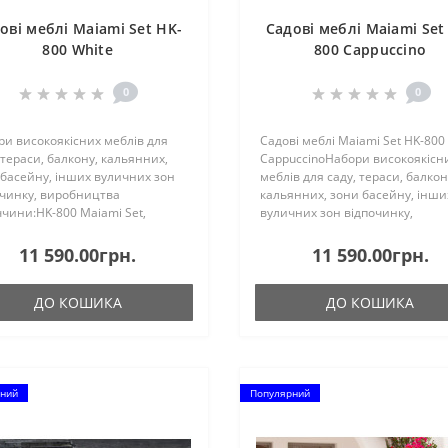
ові меблі Maiami Set HK-
Садові меблі Maiami Set
800 White
800 Cappuccino
0
0
и високоякісних меблів для
Садові меблі Maiami Set HK-800
 тераси, балкону, кальянних,
CappuccinoНабори високоякісн
басейну, інших вуличних зон
меблів для саду, тераси, балкон
очинку, виробництва
кальянних, зони басейну, інши
чини:HK-800 Maiami Set,
вуличних зон відпочинку,
ється з: - Крісла - 2 шт., -
виробництва Туреччини:HK-80
/Софа 2-х місна - 1 шт., -
Maiami Set, складається з: - Кріс
11 590.00грн.
11 590.00грн.
к - 1 шт.Крісло: 0,79 м ..
шт., - Диван/Софа 2-х місна..
ДО КОШИКА
ДО КОШИКА
ний
Популярний