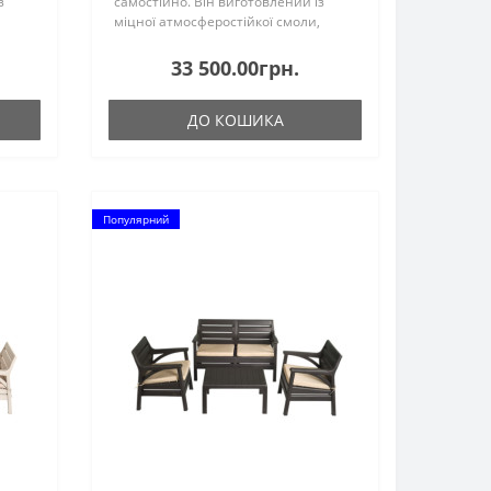
з
самостійно. Він виготовлений із
міцної атмосферостійкої смоли,
армованої скловолокном, та
тканини Batyline від Serge
33 500.00грн.
коли
Ferrari.Неметалічний каркас ніколи
не ..
ДО КОШИКА
Популярний