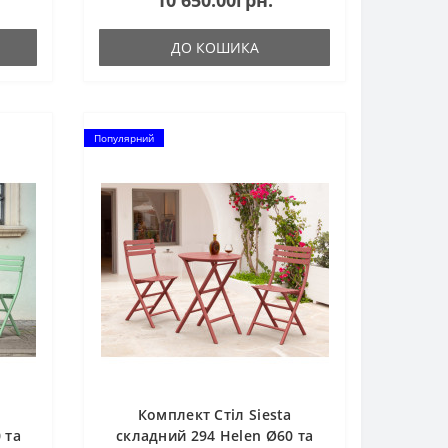
10 650.00грн.
заіржавіє та не зі..
ДО КОШИКА
Популярний
Комплект Стіл Siesta
 та
складний 294 Helen Ø60 та