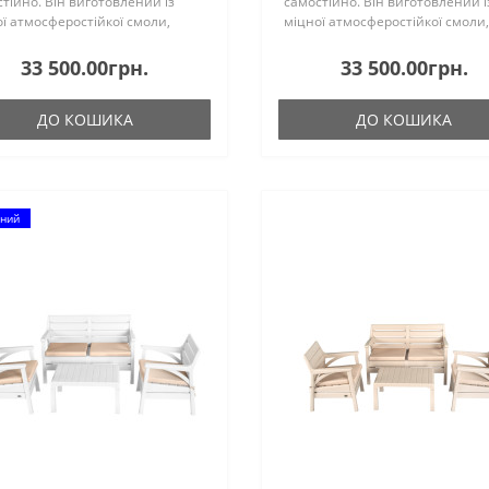
тійно. Він виготовлений із
самостійно. Він виготовлений і
ї атмосферостійкої смоли,
міцної атмосферостійкої смоли,
аної скловолокном, та
армованої скловолокном, та
ни Batyline від Serge
тканини Batyline від Serge
33 500.00грн.
33 500.00грн.
ri.Неметалічний каркас ніколи
Ferrari.Неметалічний каркас ні
не ..
ДО КОШИКА
ДО КОШИКА
ний