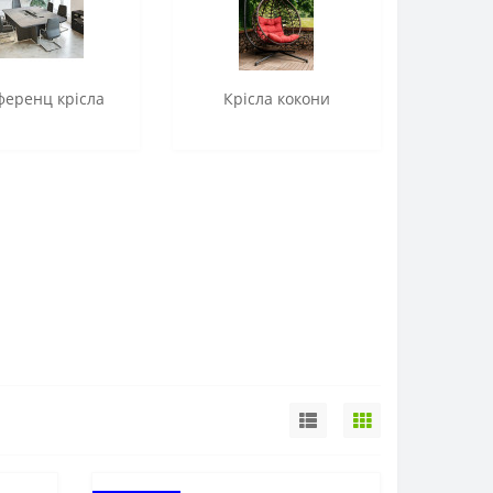
ференц крісла
Крісла кокони