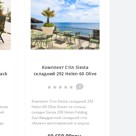
Комплект Стіл Siesta
lack
складний 292 Helen 60 Olive
 290
Green та стільці складні
Siesta 290 Helen Folding 2шт.
0
Комплект Стіл Siesta складний 292
iesta
Helen 60 Olive Green та стільці
ний
складні Siesta 290 Helen Folding
2шт.Квадратний складний стіл
 до
«Хелен» виготовлений із міцної,
лен»
стійкої до погодних умов смоли. Стіл
жавіє
«Хелен» ніколи не розпуститься, не