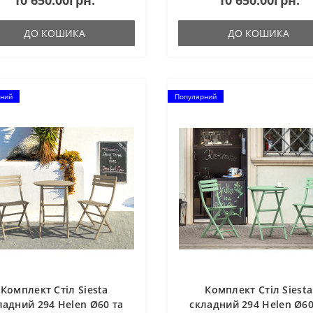
10 650.00грн.
10 650.00грн.
 зіпсується. Він..
та не зіпсується. Він..
ДО КОШИКА
ДО КОШИКА
ний
Популярний
Комплект Стіл Siesta
Комплект Стіл Siesta
ладний 294 Helen Ø60 та
складний 294 Helen Ø60