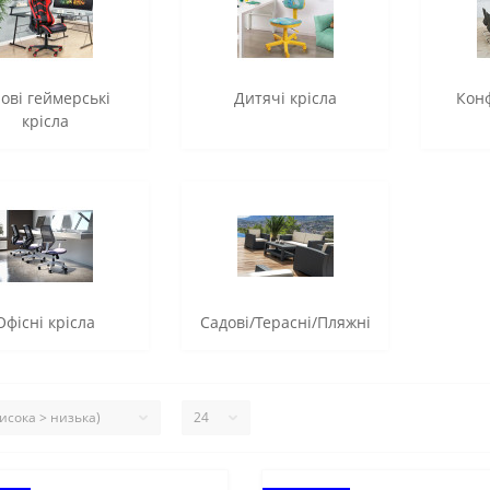
рові геймерські
Дитячі крісла
Кон
крісла
Офісні крісла
Садові/Терасні/Пляжні