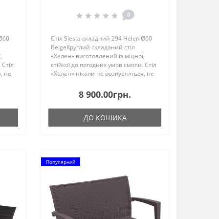
290
стільці складні Siesta 290
ine
Helen Folding 2шт.
0
 Ø60
Стіл Siesta складний 294 Helen Ø60
BeigeКруглий складаний стіл
,
«Хелен» виготовлений із міцної,
 Стіл
стійкої до погодних умов смоли. Стіл
, не
«Хелен» ніколи не розпуститься, не
заіржавіє та не зіпсується. Він
ого
захищений від ультрафіолетового
8 900.00грн.
випромінювання, що ..
ДО КОШИКА
Популярний