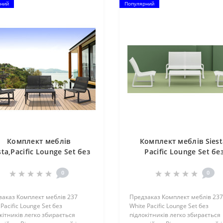
ний
Популярний
Комплект меблів
Комплект меблів Siest
sta,Pacific Lounge Set без
Pacific Lounge Set бе
ідлокітників 237 Black
підлокітників 237 Whi
0
0
аказ Комплект меблів 237
Предзаказ Комплект меблів 237
 Pacific Lounge Set без
White Pacific Lounge Set без
кітників легко збирається
підлокітників легко збирається