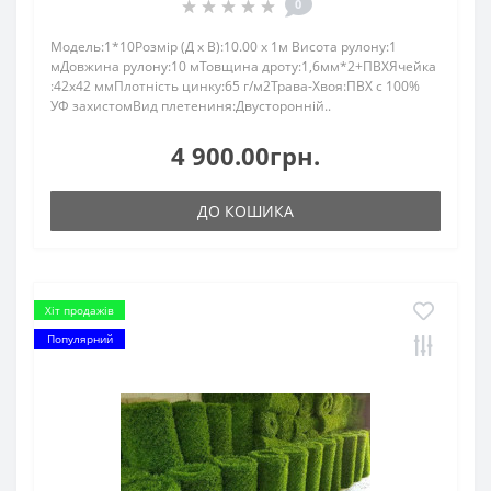
0
Модель:1*10Розмір (Д x В):10.00 x 1м Висота рулону:1
мДовжина рулону:10 мТовщина дроту:1,6мм*2+ПВХЯчейка
:42х42 ммПлотність цинку:65 г/м2Трава-Хвоя:ПBX c 100%
УФ зaхистомВид плетениня:Двусторонній..
4 900.00грн.
ДО КОШИКА
Хіт продажів
Популярний