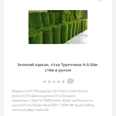
Зелений паркан, сітка Туреччина H-0.50м-
L10м в рулоні
0
Модель:0,50*10Розмір (Д x В):10.00 x 0,50м Висота
рулону:0,50 мДлина рулона:10 мТолщина
проволоки:1,6мм*2+ПВХЯчейка :42х42 ммПлотность
цинка:65 г/м2Трава-Хвоя:ПBX c 100% УФ зaщитoйВид
плетения:Двусторонній..