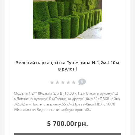
Зелений паркан, сітка Туреччина H-1,2м-L10м
в рулоні
0
Модель:1,2*10Розмір (Д x В):10.00 x 1,2м Висота рулону:1,2
мДовжина рулону:10 мТовщина дроту:1,6мм*2+ПВХЯчейка
:42х42 ммПлотність цинку:65 г/м2Трава-Хвоя:ПBX c 100%
УФ зaхистомВид плетениня:Двусторонній..
5 700.00грн.