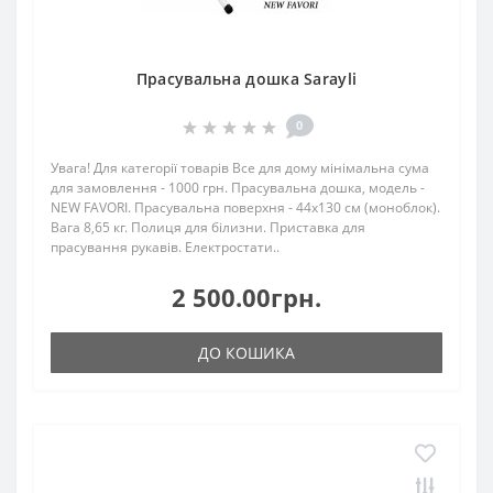
Прасувальна дошка Sarayli
0
Увага! Для категорії товарів Все для дому мінімальна сума
для замовлення - 1000 грн. Прасувальна дошка, модель -
NEW FAVORI. Прасувальна поверхня - 44x130 см (моноблок).
Вага 8,65 кг. Полиця для білизни. Приставка для
прасування рукавів. Електростати..
2 500.00грн.
ДО КОШИКА