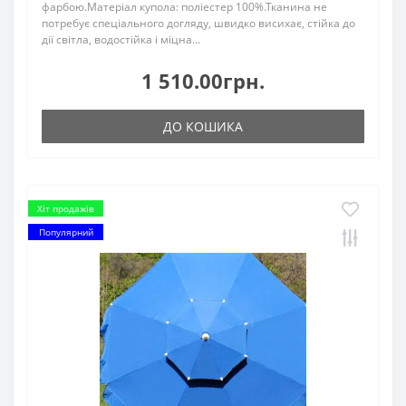
фарбою.Матеріал купола: поліестер 100%.Тканина не
потребує спеціального догляду, швидко висихає, стійка до
дії світла, водостійка і міцна...
1 510.00грн.
ДО КОШИКА
Хіт продажів
Популярний