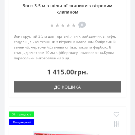
Зонт 3.5 м з щільної тканини з вітровим
клапаном
0
Зонт круглий 3.5 м для торгівлі, літніх майданчиків, кафе,
саду з щільної тканини з вітровим клапаном.Колір: синій,
зелений, червоний.Сталева стійка, покрита фарбою, 8
спиць діаметром 10мм з фібергласу і скловолокна.Купол
парасольки виготовлений з щі..
1 415.00грн.
ДО КОШИКА
Хіт продажів
Популярний