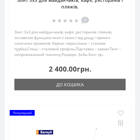
Зонт 3х3 для майданчиків, кафе, ресторанів і
пляжів.
0
Зонт 3х3 для майданчиків, кафе, ресторанів і пляжів,
основною функцією яких є захист від дощу і прямих
сонячних променів. Каркас парасольки – сталева
трубка.Спиці – сталевий профіль.Підставка – каркасТент –
непромокаємий тканину.Розміри: 3х3м.Зонт пр..
2 400.00грн.
ДО КОШИКА
Популярний