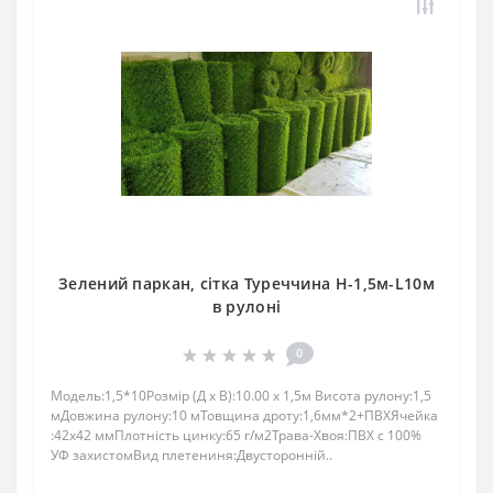
Зелений паркан, сітка Туреччина H-1,5м-L10м
в рулоні
0
Модель:1,5*10Розмір (Д x В):10.00 x 1,5м Висота рулону:1,5
мДовжина рулону:10 мТовщина дроту:1,6мм*2+ПВХЯчейка
:42х42 ммПлотність цинку:65 г/м2Трава-Хвоя:ПBX c 100%
УФ зaхистомВид плетениня:Двусторонній..