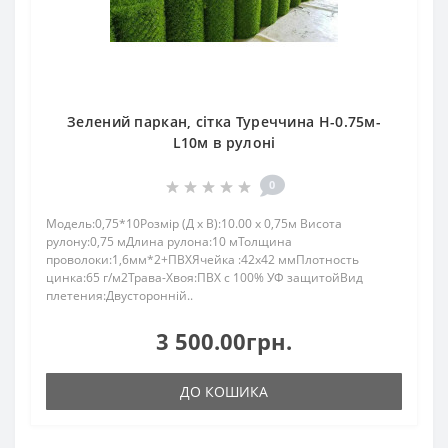
Зелений паркан, сітка Туреччина H-0.75м-
L10м в рулоні
0
Модель:0,75*10Розмір (Д x В):10.00 x 0,75м Висота
рулону:0,75 мДлина рулона:10 мТолщина
проволоки:1,6мм*2+ПВХЯчейка :42х42 ммПлотность
цинка:65 г/м2Трава-Хвоя:ПBX c 100% УФ зaщитoйВид
плетения:Двусторонній..
3 500.00грн.
ДО КОШИКА