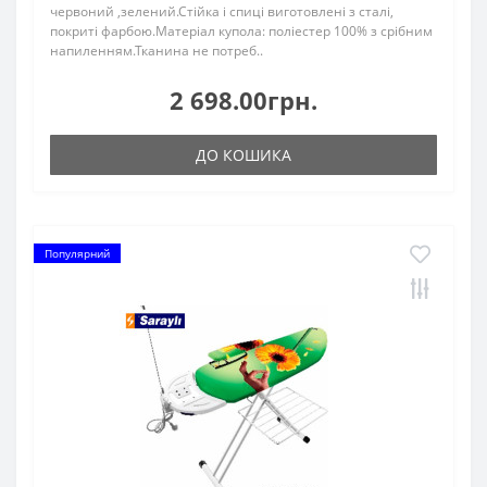
червоний ,зелений.Стійка і спиці виготовлені з сталі,
покриті фарбою.Матеріал купола: поліестер 100% з срібним
напиленням.Тканина не потреб..
2 698.00грн.
ДО КОШИКА
Популярний