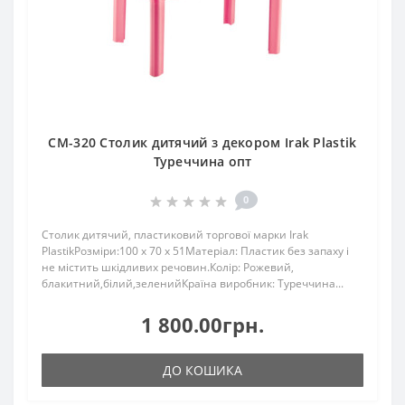
CM-320 Столик дитячий з декором Irak Plastik
Туреччина опт
0
Столик дитячий, пластиковий торгової марки Irak
PlastikРозміри:100 x 70 x 51Матеріал: Пластик без запаху і
не містить шкідливих речовин.Колір: Рожевий,
блакитний,білий,зеленийКраїна виробник: Туреччина...
1 800.00грн.
ДО КОШИКА