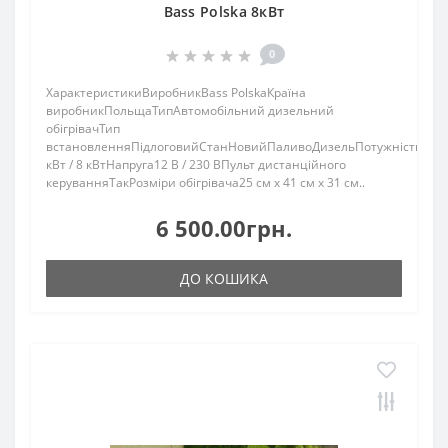
Bass Polska 8кВт
0
ХарактеристикиВиробникBass PolskaКраїна
виробникПольщаТипАвтомобільний дизельний
обігрівачТип
встановленняПідлоговийСтанНовийПаливоДизельПотужність5
кВт / 8 кВтНапруга12 В / 230 ВПульт дистанційного
керуванняТакРозміри обігрівача25 см x 41 см x 31 см..
6 500.00грн.
ДО КОШИКА