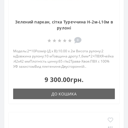
Зелений паркан, сітка Туреччина H-2м-L10м в
рулоні
0
Модель:2*10Розмір (Д x В):10.00 x 2м Висота рулону:2
мДовжина рулону:10 мТовщина дроту:1,6мм*2+ПВХЯчейка
:42х42 ммПлотність цинку:65 г/м2Трава-Хвоя:ПBX c 100%
УФ зaхистомВид плетениня:Двусторонній..
9 300.00грн.
ДО КОШИКА