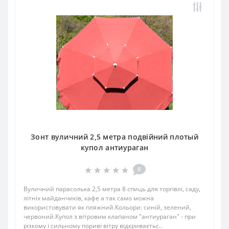
Зонт вуличний 2,5 метра подвійний плотый
купол антиураган
0
Вуличний парасолька 2,5 метра 8 спиць для торгівлі, саду,
літніх майданчиків, кафе а так само можна
використовувати як пляжний.Кольори: синій, зелений,
червоний.Купол з вітровим клапаном "антиураган" - при
різкому і сильному пориві вітру відкриваєтьс..