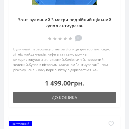
Зонт вуличний 3 метри подвійний щільний
купол антиураган
0
Вуличний парасольку 3 метра 8 спиць для торгівлі, саду,
літніх майданчиків, кафе а так само можна
використовувати як пляжний.Колір: синій, червоний,
зелений.Купол з вітровим клапаном "антиураган" - при
різкому і сильному пориві вітру відкривається кл..
1 499.00грн.
ДО КОШИКА
Популярний