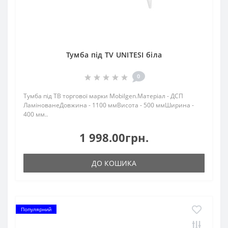
Тумба під TV UNITESI біла
0
Тумба під ТВ торгової марки Mobilgen.Матеріал - ДСП
ЛамінованеДовжина - 1100 ммВисота - 500 ммШирина -
400 мм..
1 998.00грн.
ДО КОШИКА
Популярний