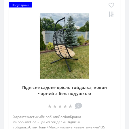
Популярний
Підвісне садове крісло гойдалка, кокон
чорний з беж подушкою
0
ХарактеристикиВиробникGordonКраїна
виробникПольщаТип гойдалкиПідвісні
гойдалкиСтанНовийМаксимальне навантаження135