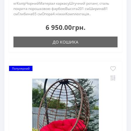
кгКолірЧорнийМатеріал каркасуШтучний ротанг, сталь
покрита порошковою фарбоюВысота201 смШирина81
смГлибина65 смОпора4 ніжкиКомплектація..
6 950.00грн.
ДО КОШИКА
Популярний