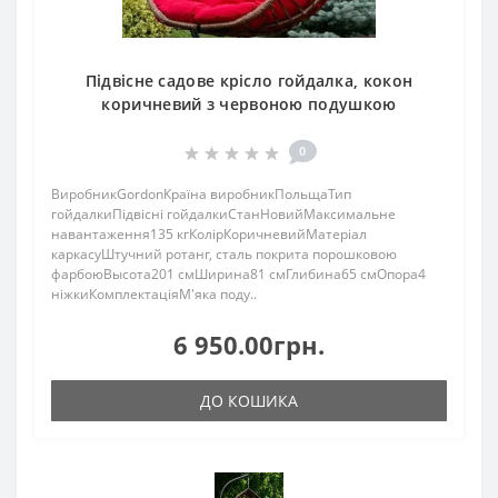
Підвісне садове крісло гойдалка, кокон
коричневий з червоною подушкою
0
ВиробникGordonКраїна виробникПольщаТип
гойдалкиПідвісні гойдалкиСтанНовийМаксимальне
навантаження135 кгКолірКоричневийМатеріал
каркасуШтучний ротанг, сталь покрита порошковою
фарбоюВысота201 смШирина81 смГлибина65 смОпора4
ніжкиКомплектаціяМ'яка поду..
6 950.00грн.
ДО КОШИКА