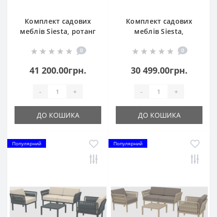
Комплект садових
Комплект садових
меблів Siesta, ротанг
меблів Siesta,
Monaco Lounge Set
Portofino Lounge153
0
0
835 Dark Grey
Black
41 200.00грн.
30 499.00грн.
-
+
-
+
ДО КОШИКА
ДО КОШИКА
Популярний
Популярний