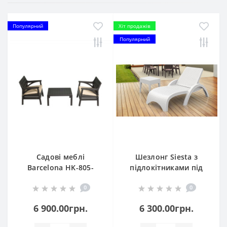
Популярний
Хіт продажів
Популярний
Садові меблі
Шезлонг Siesta з
Barcelona HK-805-
підлокітниками під
Brown
ротанг 860 Fiji White
0
0
6 900.00грн.
6 300.00грн.