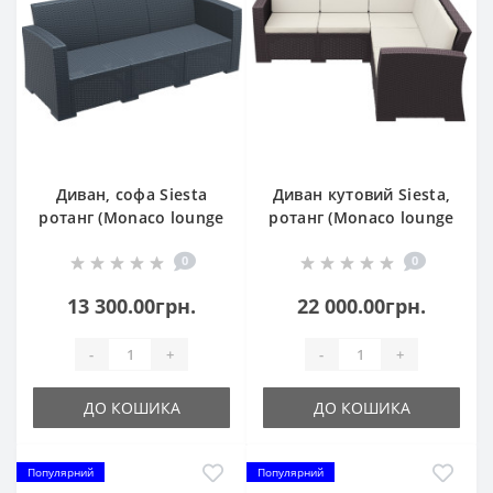
Диван, софа Siesta
Диван кутовий Siesta,
ротанг (Monaco lounge
ротанг (Monaco lounge
sofa XL), арт. 833 Dark
corner), арт. 834 Brown
0
0
Grey
13 300.00грн.
22 000.00грн.
-
+
-
+
ДО КОШИКА
ДО КОШИКА
Популярний
Популярний