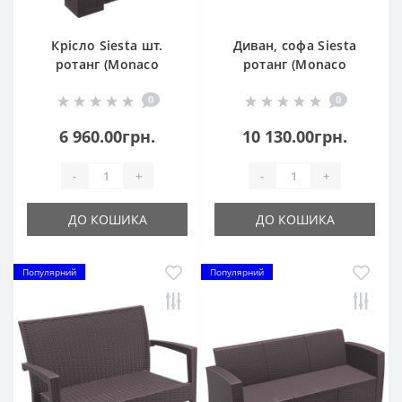
Крісло Siesta шт.
Диван, софа Siesta
ротанг (Monaco
ротанг (Monaco
Lounge Armchair), арт.
Lounge Sofa), арт. 832
0
0
831 Brown
Dark Grey
6 960.00грн.
10 130.00грн.
-
+
-
+
ДО КОШИКА
ДО КОШИКА
Популярний
Популярний