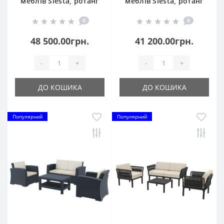
меблів Siesta, ротанг
меблів Siesta, ротанг
MONACO LOUNGE SET
Monaco Lounge Set
0
0
XL, 836 Dark Grey
835 Brown
48 500.00грн.
41 200.00грн.
-
+
-
+
ДО КОШИКА
ДО КОШИКА
Популярний
Популярний