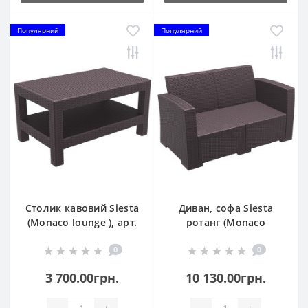
Популярний
Популярний
Столик кавовий Siesta
Диван, софа Siesta
(Monaco lounge ), арт.
ротанг (Monaco
838 Brown
Lounge Sofa), арт. 832
0
0
Brown
3 700.00грн.
10 130.00грн.
-
+
-
+