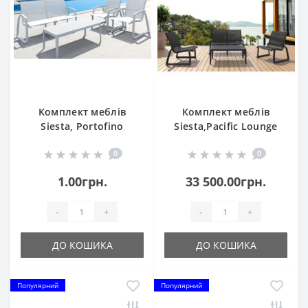
Комплект меблів
Комплект меблів
Siesta, Portofino
Siesta,Pacific Lounge
Lounge Set с
Set без підлокітників
0
0
подлокотниками 238
237 Black
White
1.00грн.
33 500.00грн.
-
+
-
+
ДО КОШИКА
ДО КОШИКА
Популярний
Популярний