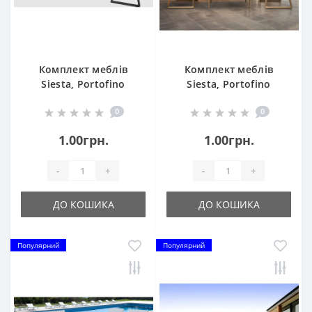
Комплект меблів
Комплект меблів
Siesta, Portofino
Siesta, Portofino
Lounge Set с
Lounge Set с
0
0
подлокотниками 238
подлокотниками 238
Black
Taupe
1.00грн.
1.00грн.
-
+
-
+
ДО КОШИКА
ДО КОШИКА
Популярний
Популярний