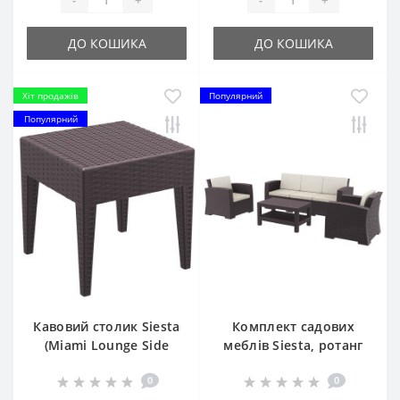
ДО КОШИКА
ДО КОШИКА
Хіт продажів
Популярний
Популярний
Кавовий столик Siesta
Комплект садових
(Miami Lounge Side
меблів Siesta, ротанг
Table) арт. 858 Brown
MONACO LOUNGE SET
0
0
XL, 836 Brown