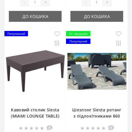
-
+
-
+
ДО КОШИКА
ДО КОШИКА
Популярний
Хіт продажів
Популярний
Кавовий столик Siesta
Шезлонг Siesta ротанг
(MIAMI LOUNGE TABLE)
з підлокітниками 860
арт. 855 Brown
Fiji Dark Grey
0
0