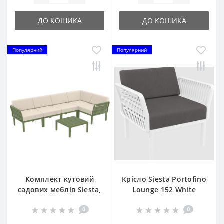
ДО КОШИКА
ДО КОШИКА
Популярний
Популярний
Комплект кутовий
Крісло Siesta Portofino
садових меблів Siesta,
Lounge 152 White
Portofino Lounge154
0
0
Olive Green