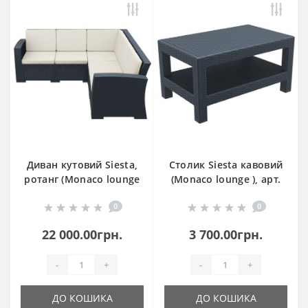
Диван кутовий Siesta,
Столик Siesta кавовий
ротанг (Monaco lounge
(Monaco lounge ), арт.
corner), арт. 834 Dark
838 Dark Grey
0
0
Grey
22 000.00грн.
3 700.00грн.
-
+
-
+
ДО КОШИКА
ДО КОШИКА