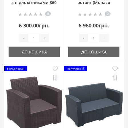
з підлокітниками 860
ротанг (Monaco
Fiji Brown
Lounge Armchair), арт.
0
0
831 Dark Grey
6 300.00грн.
6 960.00грн.
-
+
-
+
ДО КОШИКА
ДО КОШИКА
Популярний
Популярний