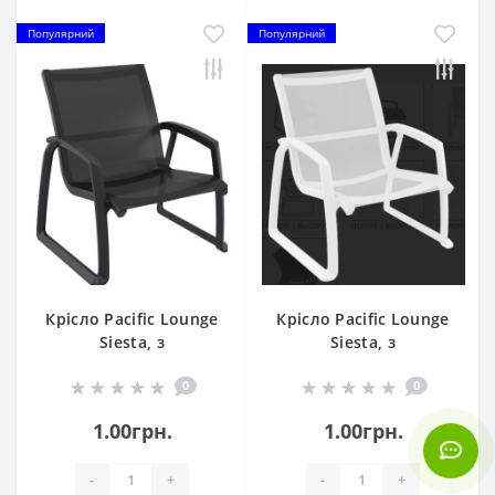
Популярний
Популярний
Крісло Pacific Lounge
Крісло Pacific Lounge
Siesta, з
Siesta, з
підлокітниками 232
підлокітниками 232
0
0
Black
White
1.00грн.
1.00грн.
-
+
-
+