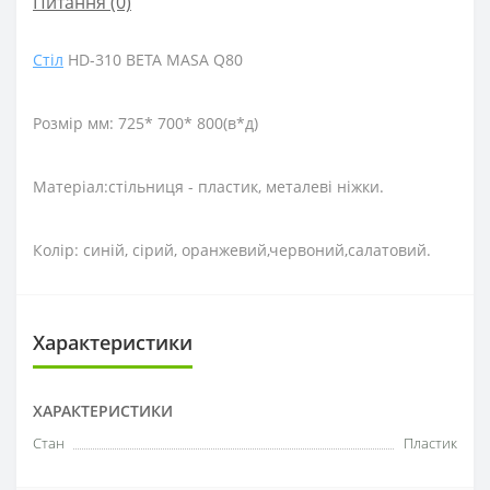
Питання
(0)
Стіл
HD-310 BETA MASA Q80
Розмір мм: 725* 700* 800(в*д)
Матеріал:стільниця - пластик, металеві ніжки.
Колір: синій, сірий, оранжевий,червоний,салатовий.
Характеристики
ХАРАКТЕРИСТИКИ
Стан
Пластик