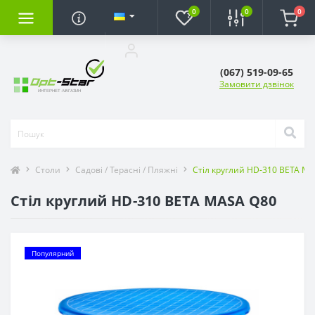
0
0
0
(067) 519-09-65
Замовити дзвінок
Столи
Садові / Терасні / Пляжні
Стіл круглий HD-310 BETA M
Стіл круглий HD-310 BETA MASA Q80
Популярний